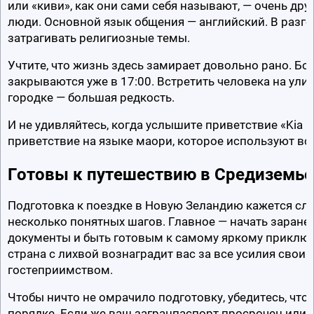
или «киви», как они сами себя называют, — очень др
люди. Основной язык общения — английский. В разго
затрагивать религиозные темы.
Учтите, что жизнь здесь замирает довольно рано. Бо
закрываются уже в 17:00. Встретить человека на ули
городке — большая редкость.
И не удивляйтесь, когда услышите приветствие «Kia O
приветствие на языке маори, которое используют вс
Готовы к путешествию в Средиземье
Подготовка к поездке в Новую Зеландию кажется слож
несколько понятных шагов. Главное — начать заранее
документы и быть готовым к самому яркому приключ
страна с лихвой вознаградит вас за все усилия свои
гостеприимством.
Чтобы ничто не омрачило подготовку, убедитесь, что 
порядке. Если же ваш загранпаспорт просрочен или з