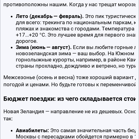
противоположны нашим. Когда у нас трещат морозы, у
Лето (декабрь — февраль).
 Это пик туристическо
для всего: трекинга по национальным паркам, ка
пляжах и знакомства с городами. Температура к
+17...+20 °C. Это лучшее время для первого знак
дорогое.
Зима (июнь — август).
 Если вы любите горные лы
новозеландская зима — ваш выбор. На Южном о
горнолыжные курорты, например, в районе Квинс
страны прохладно, дождливо и ветрено, но тури
Межсезонье (осень и весна) тоже хороший вариант дл
погодой и ценами. Но будьте готовы к переменчивой
Бюджет поездки: из чего складывается стои
Новая Зеландия — направление не из дешевых. Основ
так:
Авиабилеты:
 Это самая значительная часть бюдж
Москвы с пересадками обойдется примерно в 13