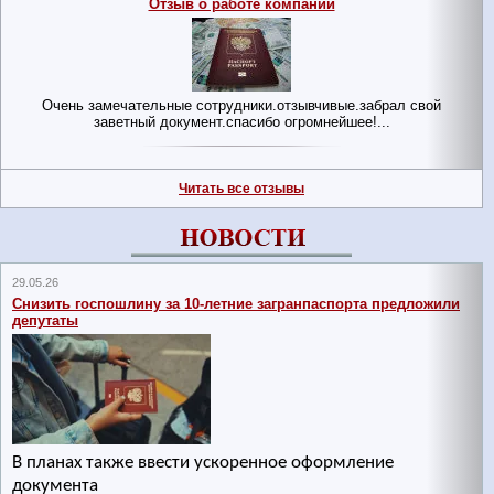
Отзыв о работе компании
Вс
Очень замечательные сотрудники.отзывчивые.забрал свой
заветный документ.спасибо огромнейшее!...
Читать все отзывы
Новости
29.05.26
12.0
Снизить госпошлину за 10-летние загранпаспорта предложили
Вп
депутаты
В планах также ввести ускоренное оформление
документа